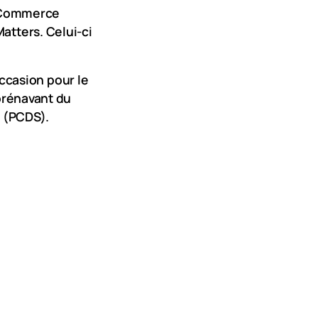
e Commerce
atters. Celui-ci
occasion pour le
orénavant du
 (PCDS).